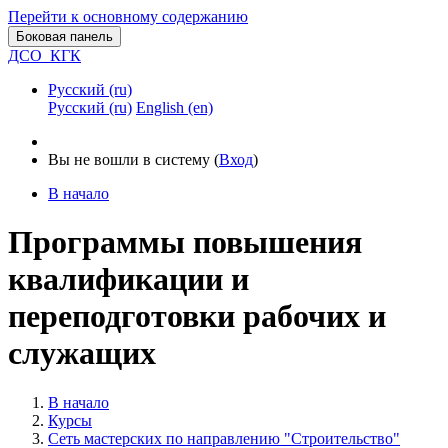
Перейти к основному содержанию
Боковая панель
ДСО_КГК
Русский ‎(ru)‎
Русский ‎(ru)‎
English ‎(en)‎
Вы не вошли в систему (
Вход
)
В начало
Программы повышения
квалификации и
переподготовки рабочих и
служащих
В начало
Курсы
Сеть мастерских по направлению "Строительство"