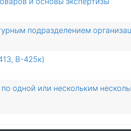
товаров и основы экспертизы
ктурным подразделением организа
413, В-425к)
 по одной или нескольким нескол