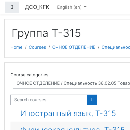
Skip to main content
ДСО_КГК
Side panel
English ‎(en)‎
Группа Т-315
Home
Courses
ОЧНОЕ ОТДЕЛЕНИЕ
Специальност
Course categories:
Search courses
Search courses
Иностранный язык, Т-315
Физическая культура, Т-315